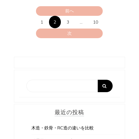
投
前へ
稿
1
2
3
…
10
の
次
ペ
ー
ジ
送
り
最近の投稿
木造・鉄骨・RC造の違いを比較