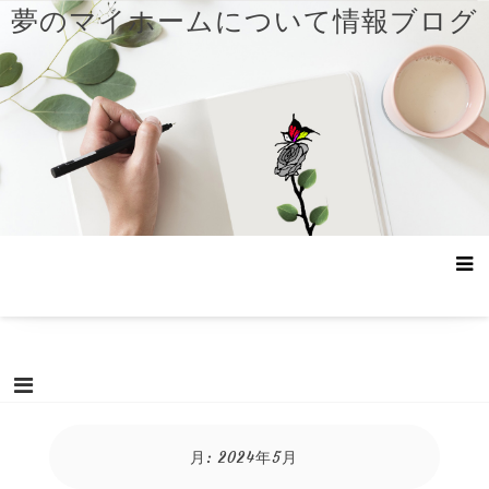
コ
夢のマイホームについて情報ブログ
ン
テ
ン
ツ
へ
ス
キ
ッ
プ
月:
2024年5月