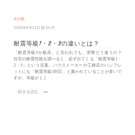
ー
シ
未分類
2026年6月22日
2か月
ョ
ン
耐震等級1・2・3の違いとは？
解を
「耐震等級3が最高」と言われても、実際どう違うの？
いう
住宅の耐震性能を調べると、必ず出てくる「耐震等級1・
RC
2・3」という言葉。ハウスメーカーや工務店のパンフレ
多い
ットにも「耐震等級3対応」と書かれていることが多いで
すが、等級が […]
続きを読む
未
2