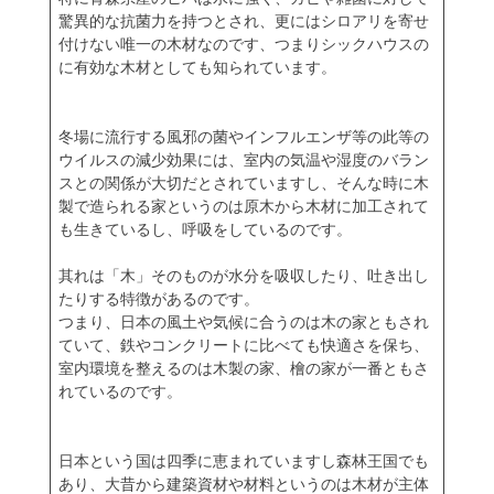
驚異的な抗菌力を持つとされ、更にはシロアリを寄せ
付けない唯一の木材なのです、つまりシックハウスの
に有効な木材としても知られています。
冬場に流行する風邪の菌やインフルエンザ等の此等の
ウイルスの減少効果には、室内の気温や湿度のバラン
スとの関係が大切だとされていますし、そんな時に木
製で造られる家というのは原木から木材に加工されて
も生きているし、呼吸をしているのです。
其れは「木」そのものが水分を吸収したり、吐き出し
たりする特徴があるのです。
つまり、日本の風土や気候に合うのは木の家ともされ
ていて、鉄やコンクリートに比べても快適さを保ち、
室内環境を整えるのは木製の家、檜の家が一番ともさ
れているのです。
日本という国は四季に恵まれていますし森林王国でも
あり、大昔から建築資材や材料というのは木材が主体