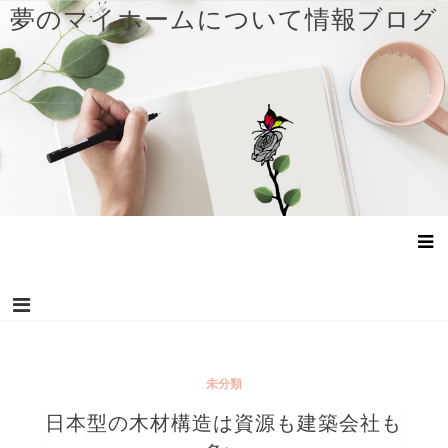
コ
夢のマイホームについて情報ブログ
ン
テ
ン
ツ
へ
ス
キ
ッ
プ
未分類
日本型の木材構造は資源も建築会社も