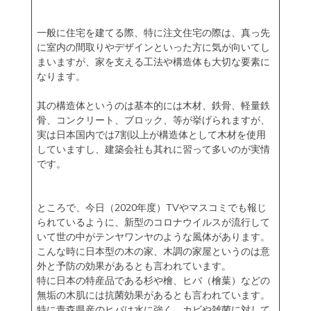
一般に住宅を建てる際、特に注文住宅の際は、真っ先
に室内の間取りやデザインといった方に気が向いてし
まいますが、家を支える工法や構造体も大切な要素に
なります。
其の構造体というのは基本的には木材、鉄骨、軽量鉄
骨、コンクリート、ブロック、等が挙げられますが、
実は日本国内では7割以上が構造体として木材を使用
していますし、建築会社も其れに習って多いのが実情
です。
ところで、今日（2020年度）TVやマスコミでも報じ
られているように、新型のコロナウイルスが流行して
いて世の中がテンヤワンヤのような風体があります。
こんな時に日本型の木の家、木調の家屋というのは意
外と予防の効果があるとも言われています。
特に日本の特産品である杉や檜、ヒバ（檜葉）などの
無垢の木肌には抗菌効果があるとも言われています。
特に青森県産のヒバは水に強く、カビや雑菌に対して