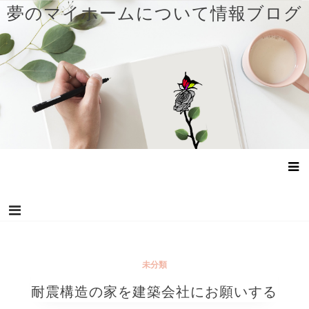
コ
夢のマイホームについて情報ブログ
ン
テ
ン
ツ
へ
ス
キ
ッ
プ
未分類
耐震構造の家を建築会社にお願いする