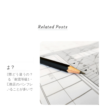
稿
ナ
ビ
Related Posts
ゲ
ー
シ
未
2
ョ
ン
の？
1・
自
フレ
いで
わ