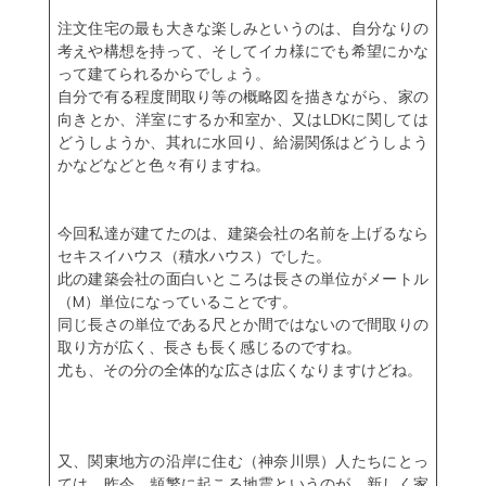
注文住宅の最も大きな楽しみというのは、自分なりの
考えや構想を持って、そしてイカ様にでも希望にかな
って建てられるからでしょう。
自分で有る程度間取り等の概略図を描きながら、家の
向きとか、洋室にするか和室か、又はLDKに関しては
どうしようか、其れに水回り、給湯関係はどうしよう
かなどなどと色々有りますね。
今回私達が建てたのは、建築会社の名前を上げるなら
セキスイハウス（積水ハウス）でした。
此の建築会社の面白いところは長さの単位がメートル
（M）単位になっていることです。
同じ長さの単位である尺とか間ではないので間取りの
取り方が広く、長さも長く感じるのですね。
尤も、その分の全体的な広さは広くなりますけどね。
又、関東地方の沿岸に住む（神奈川県）人たちにとっ
ては、昨今、頻繁に起こる地震というのが、新しく家