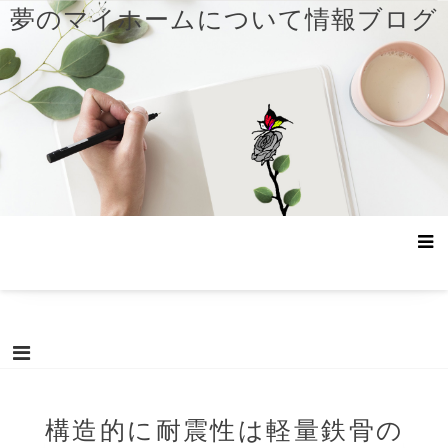
コ
夢のマイホームについて情報ブログ
ン
テ
ン
ツ
へ
ス
キ
ッ
プ
構造的に耐震性は軽量鉄骨の