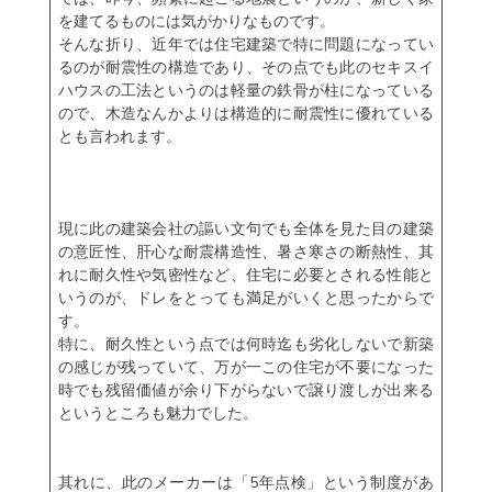
を建てるものには気がかりなものです。
そんな折り、近年では住宅建築で特に問題になってい
るのが耐震性の構造であり、その点でも此のセキスイ
ハウスの工法というのは軽量の鉄骨が柱になっている
ので、木造なんかよりは構造的に耐震性に優れている
とも言われます。
現に此の建築会社の謳い文句でも全体を見た目の建築
の意匠性、肝心な耐震構造性、暑さ寒さの断熱性、其
れに耐久性や気密性など、住宅に必要とされる性能と
いうのが、ドレをとっても満足がいくと思ったからで
す。
特に、耐久性という点では何時迄も劣化しないで新築
の感じが残っていて、万が一この住宅が不要になった
時でも残留価値が余り下がらないで譲り渡しが出来る
というところも魅力でした。
其れに、此のメーカーは「5年点検」という制度があ