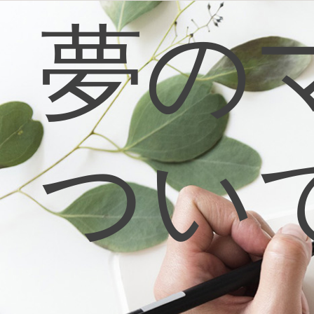
コ
夢の
ン
テ
ン
ツ
へ
ス
キ
ッ
プ
つい