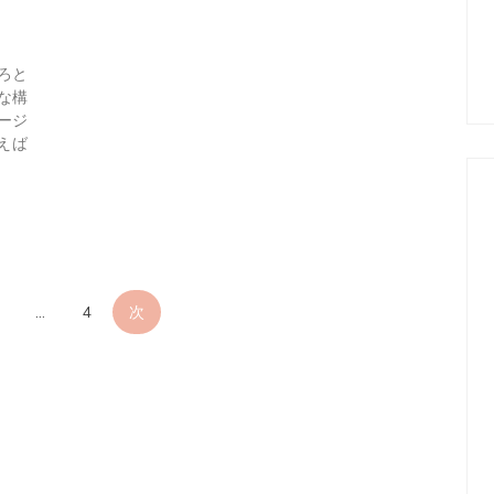
ろと
な構
ージ
えば
投
…
4
次
稿
の
ペ
ー