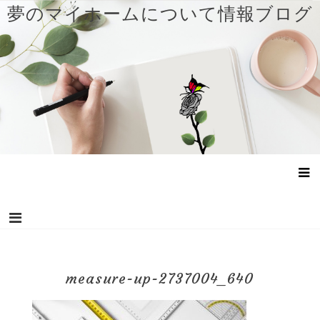
コ
夢のマイホームについて情報ブログ
ン
テ
ン
ツ
へ
ス
キ
ッ
プ
measure-up-2737004_640