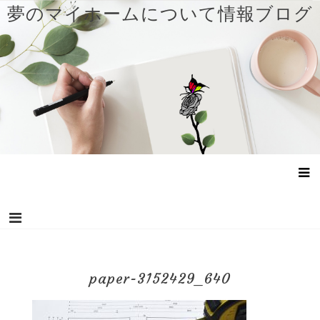
コ
夢のマイホームについて情報ブログ
ン
テ
ン
ツ
へ
ス
キ
ッ
プ
paper-3152429_640