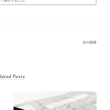
いて助かりました。
次の投稿
lated Posts
未
20