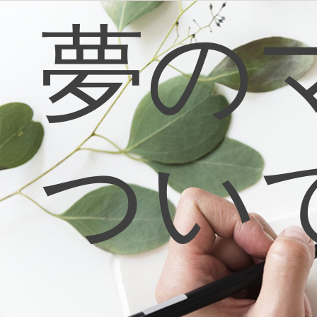
コ
夢の
ン
テ
ン
ツ
へ
ス
キ
ッ
プ
つい