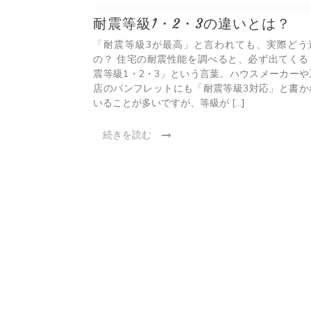
ン
いを比較
耐震等級1・2・3の違いとは？
本当か？構造の誤
「耐震等級3が最高」と言われても、実際どう
木造・鉄骨・RC
の？ 住宅の耐震性能を調べると、必ず出てくる
す。「木造は地震
震等級1・2・3」という言葉。ハウスメーカーや
」といったイメー
店のパンフレットにも「耐震等級3対応」と書か
いることが多いですが、等級が […]
続きを読む