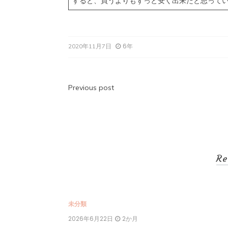
すると、買うよりもずっと安く出来たと思って
6年
2020年11月7日
投
Previous post
稿
ナ
ビ
Re
ゲ
ー
シ
未分類
2026年6月22日
2か月
ョ