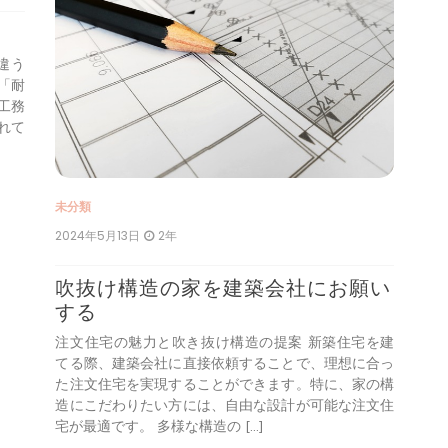
建
構
違う
「耐
自
工務
建
れて
で
す
然
未分類
2024年5月13日
2年
吹抜け構造の家を建築会社にお願い
する
注文住宅の魅力と吹き抜け構造の提案 新築住宅を建
てる際、建築会社に直接依頼することで、理想に合っ
た注文住宅を実現することができます。特に、家の構
造にこだわりたい方には、自由な設計が可能な注文住
宅が最適です。 多様な構造の […]