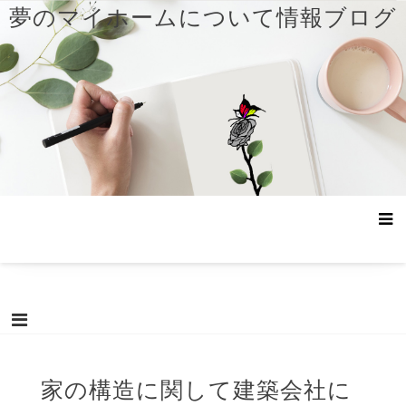
コ
夢のマイホームについて情報ブログ
ン
テ
ン
ツ
へ
ス
キ
ッ
プ
家の構造に関して建築会社に