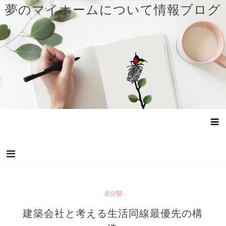
コ
夢のマイホームについて情報ブログ
ン
テ
ン
ツ
へ
ス
キ
ッ
プ
未分類
建築会社と考える生活同線最優先の構