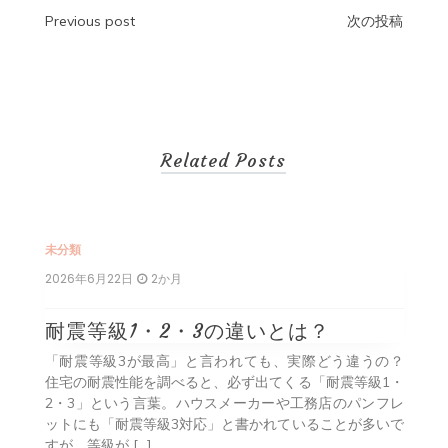
投
Previous post
次の投稿
稿
ナ
ビ
Related Posts
ゲ
ー
シ
未分類
2026年6月22日
2か月
ョ
ン
耐震等級1・2・3の違いとは？
解を
「耐震等級3が最高」と言われても、実際どう違うの？
いう
住宅の耐震性能を調べると、必ず出てくる「耐震等級1・
RC
2・3」という言葉。ハウスメーカーや工務店のパンフレ
多い
ットにも「耐震等級3対応」と書かれていることが多いで
すが、等級が […]