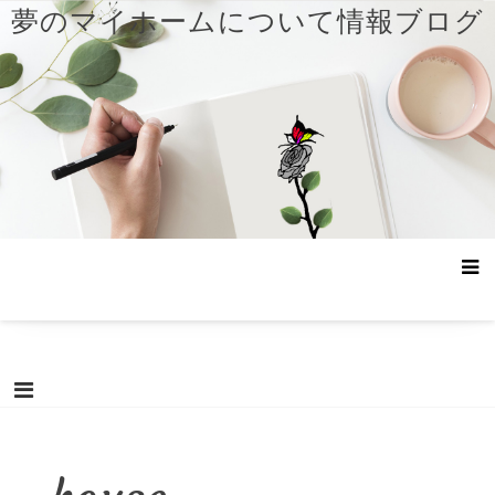
コ
夢のマイホームについて情報ブログ
ン
テ
ン
ツ
へ
ス
キ
ッ
プ