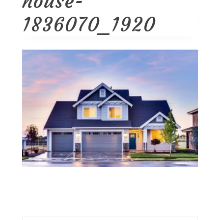
house-
1836070_1920