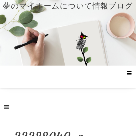
コ
夢のマイホームについて情報ブログ
ン
テ
ン
ツ
へ
ス
キ
ッ
プ