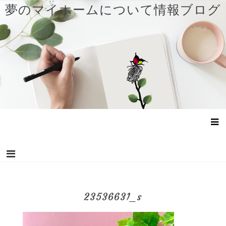
コ
夢のマイホームについて情報ブログ
ン
テ
ン
ツ
へ
ス
キ
ッ
プ
23536631_s