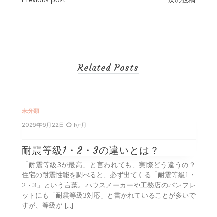
投
Previous post
次の投稿
稿
ナ
ビ
Related Posts
ゲ
ー
シ
未分類
2026年6月22日
1か月
ョ
ン
耐震等級1・2・3の違いとは？
解を
「耐震等級3が最高」と言われても、実際どう違うの？
いう
住宅の耐震性能を調べると、必ず出てくる「耐震等級1・
RC
2・3」という言葉。ハウスメーカーや工務店のパンフレ
多い
ットにも「耐震等級3対応」と書かれていることが多いで
すが、等級が […]