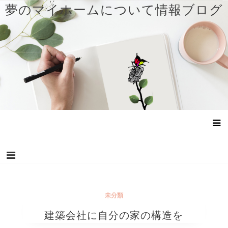
コ
夢のマイホームについて情報ブログ
ン
テ
ン
ツ
へ
ス
キ
ッ
プ
未分類
建築会社に自分の家の構造を