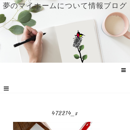
コ
夢のマイホームについて情報ブログ
ン
テ
ン
ツ
へ
ス
キ
ッ
プ
472214_s