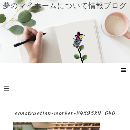
コ
夢のマイホームについて情報ブログ
ン
テ
ン
ツ
へ
ス
キ
ッ
プ
construction-worker-2459529_640