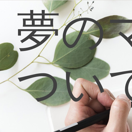
コ
夢の
ン
テ
ン
ツ
へ
ス
キ
ッ
プ
つい