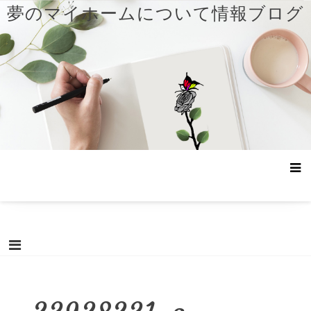
コ
夢のマイホームについて情報ブログ
ン
テ
ン
ツ
へ
ス
キ
ッ
プ