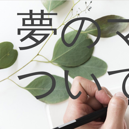
コ
夢の
ン
テ
ン
ツ
へ
ス
キ
ッ
プ
つい