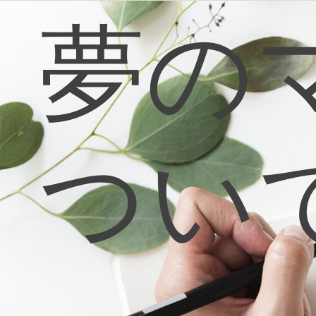
コ
夢の
ン
テ
ン
ツ
へ
ス
キ
ッ
プ
つい