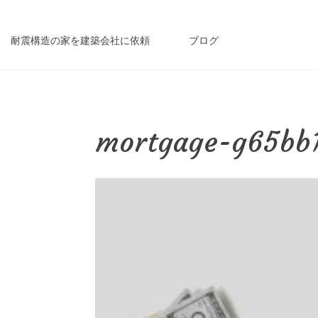
耐震構造の家を建築会社に依頼
ブログ
mortgage-g65bb