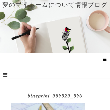
コ
夢のマイホームについて情報ブログ
ン
テ
ン
ツ
へ
ス
キ
ッ
プ
blueprint-964629_640