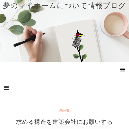
コ
夢のマイホームについて情報ブログ
ン
テ
ン
ツ
へ
ス
キ
ッ
プ
未分類
求める構造を建築会社にお願いする