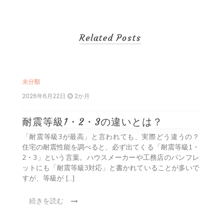
ナ
ビ
Related Posts
ゲ
ー
シ
未分類
2026年6月22日
2か月
ョ
ン
耐震等級1・2・3の違いとは？
解を
「耐震等級3が最高」と言われても、実際どう違うの？
いう
住宅の耐震性能を調べると、必ず出てくる「耐震等級1・
RC
2・3」という言葉。ハウスメーカーや工務店のパンフレ
多い
ットにも「耐震等級3対応」と書かれていることが多いで
すが、等級が […]
続きを読む
未