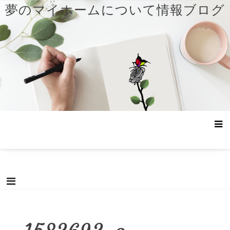
コ
夢のマイホームについて情報ブログ
ン
テ
ン
ツ
へ
ス
キ
ッ
プ