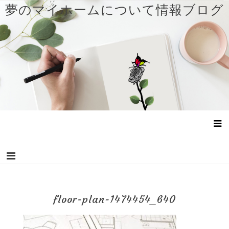
コ
夢のマイホームについて情報ブログ
ン
テ
ン
ツ
へ
ス
キ
ッ
プ
floor-plan-1474454_640