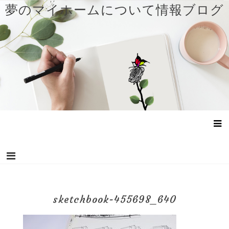
コ
夢のマイホームについて情報ブログ
ン
テ
ン
ツ
へ
ス
キ
ッ
プ
sketchbook-455698_640