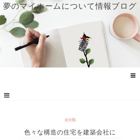
コ
夢のマイホームについて情報ブログ
ン
テ
ン
ツ
へ
ス
キ
ッ
プ
未分類
色々な構造の住宅を建築会社に