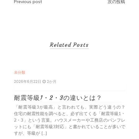
投
Previous post
次の投稿
稿
ナ
ビ
Related Posts
ゲ
ー
シ
未分類
2026年6月22日
2か月
ョ
ン
耐震等級1・2・3の違いとは？
解を
「耐震等級3が最高」と言われても、実際どう違うの？
いう
住宅の耐震性能を調べると、必ず出てくる「耐震等級1・
RC
2・3」という言葉。ハウスメーカーや工務店のパンフレ
多い
ットにも「耐震等級3対応」と書かれていることが多いで
すが、等級が […]