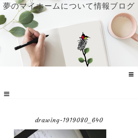
コ
夢のマイホームについて情報ブログ
ン
テ
ン
ツ
へ
ス
キ
ッ
プ
drawing-1919080_640