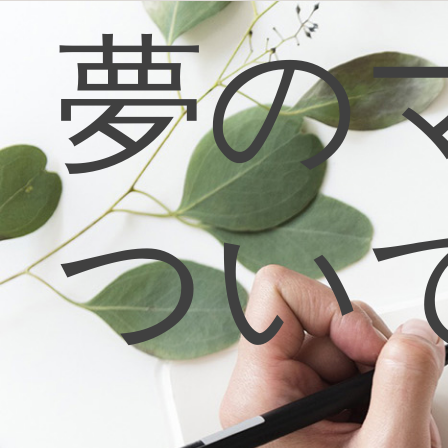
コ
夢の
ン
テ
ン
ツ
へ
ス
キ
ッ
プ
つい